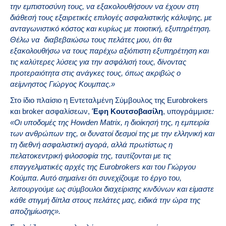
την εμπιστοσύνη τους, να εξακολουθήσουν να έχουν στη
διάθεσή τους εξαιρετικές επιλογές ασφαλιστικής κάλυψης, με
ανταγωνιστικό κόστος και κυρίως με ποιοτική, εξυπηρέτηση.
Θέλω να διαβεβαιώσω τους πελάτες μου, ότι θα
εξακολουθήσω να τους παρέχω αξιόπιστη εξυπηρέτηση και
τις καλύτερες λύσεις για την ασφάλισή τους, δίνοντας
προτεραιότητα στις ανάγκες τους, όπως ακριβώς ο
αείμνηστος Γιώργος Κουμπας.»
Στο ίδιο πλαίσιο η Εντεταλμένη Σύμβουλος της Eurobrokers
και broker ασφαλίσεων,
Έφη Κουτσοβασίλη
, υπογράμμισε
:
«Οι υποδομές της
Howden
Matrix, η διοίκησή της, η εμπειρία
των ανθρώπων της, οι δυνατοί δεσμοί της με την ελληνική και
τη διεθνή ασφαλιστική αγορά, αλλά πρωτίστως η
πελατοκεντρική φιλοσοφία της, ταυτίζονται με τις
επαγγελματικές αρχές της
Eurobrokers και του Γιώργου
Κούμπα. Αυτό σημαίνει ότι συνεχίζουμε το έργο του,
λειτουργούμε ως σύμβουλοι διαχείρισης κινδύνων και είμαστε
κάθε στιγμή δίπλα στους πελάτες μας, ειδικά την ώρα της
αποζημίωσης».