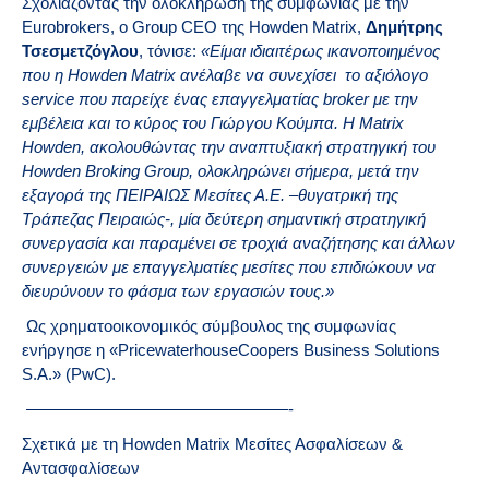
Σχολιάζοντας την ολοκλήρωση της συμφωνίας με την
Eurobrokers, o Group CEO της Howden Matrix,
Δημήτρης
Τσεσμετζόγλου
, τόνισε:
«Είμαι ιδιαιτέρως ικανοποιημένος
που η
Howden
Matrix ανέλαβε να συνεχίσει το αξιόλογο
service που παρείχε ένας επαγγελματίας
broker με την
εμβέλεια και το κύρος του Γιώργου Κούμπα.
Η Matrix
Howden, ακολουθώντας την αναπτυξιακή στρατηγική του
Howden Broking Group, ολοκληρώνει σήμερα, μετά την
εξαγορά της ΠΕΙΡΑΙΩΣ Μεσίτες Α.Ε. –θυγατρική της
Τράπεζας Πειραιώς-, μία δεύτερη σημαντική στρατηγική
συνεργασία και παραμένει σε τροχιά αναζήτησης και άλλων
συνεργειών με επαγγελματίες μεσίτες που επιδιώκουν να
διευρύνουν το φάσμα των εργασιών τους.»
Ως χρηματοοικονομικός σύμβουλος της συμφωνίας
ενήργησε η «PricewaterhouseCoopers Business Solutions
S.A.» (PwC).
————————————————-
Σχετικά με τη Howden Matrix Μεσίτες Ασφαλίσεων &
Αντασφαλίσεων