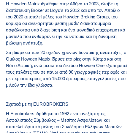
Η Howden Matrix ιδρύθηκε στην Αθήνα το 2003, έλαβε τη
διαπίστευση Broker at Lloyd’s το 2012 και από τον Απρίλιο
του 2020 αποτελεί μέλος του Howden Broking Group, του
κορυφαίου ανεξάρτητου μεσίτη με $7 δισεκατομμύρια
ασφάλιστρα υπό διαχείριση και ένα μοναδικό επιχειρηματικό
μοντέλο που ενθαρρύνει την καινοτομία και τη δυναμική
βιώσιμη ανάπτυξη.
Στη διάρκεια των 20 σχεδόν χρόνων δυναμικής ανάπτυξης, o
Όμιλος Howden Matrix ίδρυσε εταιρίες στην Κύπρο και στη
Νότιο Αφρική, ενώ μέσω του δικτύου Howden One εξυπηρετεί
τους πελάτες του σε πάνω από 90 γεωγραφικές περιοχές και
με περισσότερους από 15.000 έμπειρους επαγγελματίες που
μιλούν την ίδια γλώσσα.
Σχετικά με τη ΕUROBROKERS
Η Eurobrokers ιδρύθηκε το 1992 είναι ανεξάρτητος
Ασφαλιστικός Σύμβουλος – Μεσίτης Ασφαλίσεων και
αποτελεί ιδρυτικό μέλος του Συνδέσμου Ελλήνων Μεσιτών