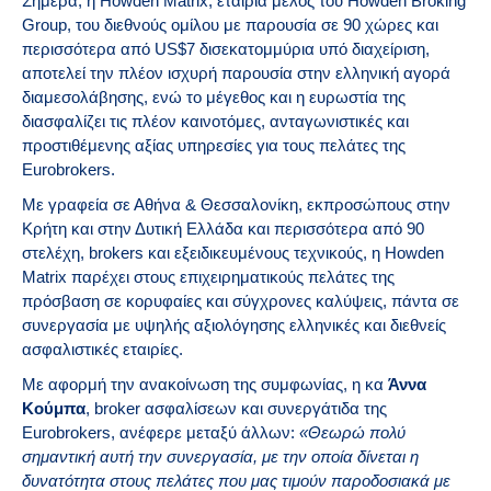
Σήμερα, η Howden Matrix, εταιρία μέλος του Howden Broking
Group, του διεθνούς ομίλου με παρουσία σε 90 χώρες και
περισσότερα από US$7 δισεκατομμύρια υπό διαχείριση,
αποτελεί την πλέον ισχυρή παρουσία στην ελληνική αγορά
διαμεσολάβησης, ενώ το μέγεθος και η ευρωστία της
διασφαλίζει τις πλέον καινοτόμες, ανταγωνιστικές και
προστιθέμενης αξίας υπηρεσίες για τους πελάτες της
Eurobrokers.
Mε γραφεία σε Αθήνα & Θεσσαλονίκη, εκπροσώπους στην
Κρήτη και στην Δυτική Ελλάδα και περισσότερα από 90
στελέχη, brokers και εξειδικευμένους τεχνικούς, η Ηowden
Matrix παρέχει στους επιχειρηματικούς πελάτες της
πρόσβαση σε κορυφαίες και σύγχρονες καλύψεις, πάντα σε
συνεργασία με υψηλής αξιολόγησης ελληνικές και διεθνείς
ασφαλιστικές εταιρίες.
Με αφορμή την ανακοίνωση της συμφωνίας, η κα
Άννα
Κούμπα
, broker ασφαλίσεων και συνεργάτιδα της
Eurobrokers, ανέφερε μεταξύ άλλων:
«Θεωρώ πολύ
σημαντική αυτή την συνεργασία, με την οποία δίνεται η
δυνατότητα στους πελάτες που μας τιμούν παροδοσιακά με